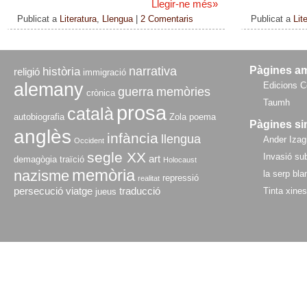
Llegir-ne més
»
Publicat a
Literatura
,
Llengua
|
2 Comentaris
Publicat a
Lit
narrativa
Pàgines a
història
religió
immigració
alemany
Edicions C
guerra
memòries
crònica
Taumh
prosa
català
autobiografia
Zola
poema
Pàgines si
anglès
infància
llengua
Ander Izagi
Occident
segle XX
Invasió sub
art
demagògia
traïció
Holocaust
memòria
nazisme
la serp bla
repressió
realitat
persecució
viatge
traducció
Tinta xine
jueus