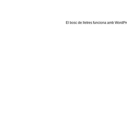
El
bosc de lletres
funciona amb
WordPr