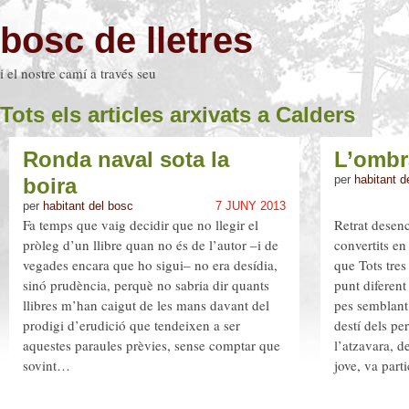
bosc de lletres
i el nostre camí a través seu
Tots els articles arxivats a Calders
Ronda naval sota la
L’ombra
per
habitant d
boira
per
habitant del bosc
7 JUNY 2013
Fa temps que vaig decidir que no llegir el
Retrat desenci
pròleg d’un llibre quan no és de l’autor –i de
convertits en
vegades encara que ho sigui– no era desídia,
que Tots tre
sinó prudència, perquè no sabria dir quants
punt diferen
llibres m’han caigut de les mans davant del
pes semblant 
prodigi d’erudició que tendeixen a ser
destí dels p
aquestes paraules prèvies, sense comptar que
l’atzavara, d
sovint…
jove, va part