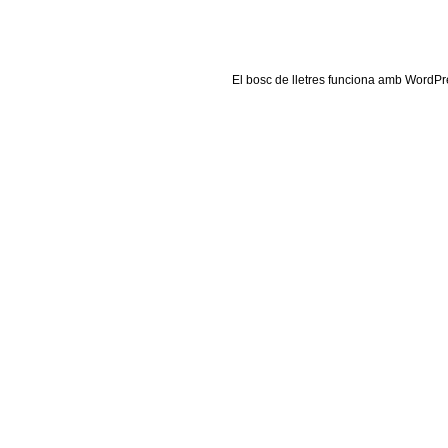
El
bosc de lletres
funciona amb
WordPr