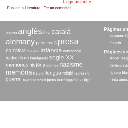
Llegir-ne més
»
Publicat a
Literatura
|
Fer un comentari
anglès
Pàgines a
català
poema
Zola
Edicions C
prosa
alemany
persecució
Taumh
infància
narrativa
demagògia
Occident
Pàgines si
segle XX
traducció
art
immigració
Ander Izagi
nazisme
memòries
història
crònica
Invasió sub
memòria
llengua
la serp bla
religió
traïció
repressió
guerra
viatge
Tinta xine
jueus
autobiografia
Holocaust
realitat