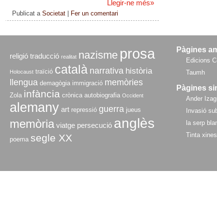
Llegir-ne més
»
Publicat a
Societat
|
Fer un comentari
prosa
Pàgines a
nazisme
religió
traducció
realitat
Edicions C
català
narrativa
història
traïció
Holocaust
Taumh
llengua
memòries
demagògia
immigració
Pàgines si
infància
Zola
crònica
autobiografia
Occident
Ander Izagi
alemany
guerra
art
repressió
jueus
Invasió sub
anglès
memòria
la serp bla
viatge
persecució
Tinta xine
segle XX
poema