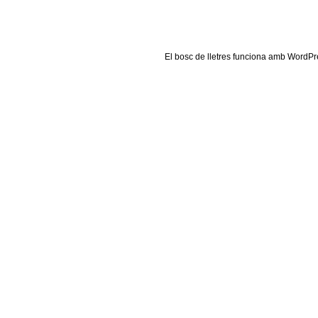
El
bosc de lletres
funciona amb
WordPr