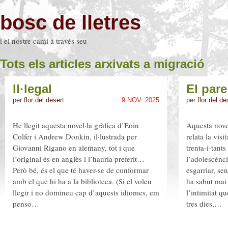
bosc de lletres
i el nostre camí a través seu
Tots els articles arxivats a migració
Il·legal
El pare 
per
flor del desert
9 NOV. 2025
per
flor del de
He llegit aquesta novel·la gràfica d’Eoin
Aquesta nove
Colfer i Andrew Donkin, il·lustrada per
relata la vis
Giovanni Rigano en alemany, tot i que
trenta-i-tant
l’original és en anglès i l’hauria preferit…
l’adolescènci
Però bé, és el que té haver-se de conformar
esgarriar, sen
amb el que hi ha a la biblioteca. (Si el voleu
ha sabut mai
llegir i no domineu cap d’aquests idiomes, em
l’intimitat q
penso…
tres dies,…