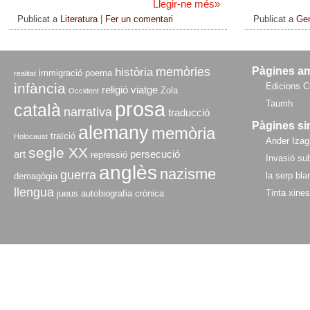
Llegir-ne més
»
Publicat a
Literatura
|
Fer un comentari
Publicat a
Gen
memòries
Pàgines a
història
immigració
poema
realitat
infància
Edicions C
religió
viatge
Zola
Occident
prosa
Taumh
català
narrativa
traducció
Pàgines si
alemany
memòria
traïció
Holocaust
Ander Izagi
segle XX
art
persecució
repressió
Invasió sub
anglès
nazisme
guerra
la serp bla
demagògia
llengua
Tinta xine
jueus
autobiografia
crònica