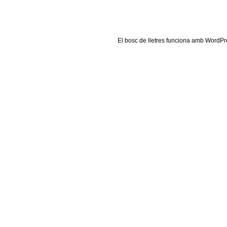
El
bosc de lletres
funciona amb
WordPr