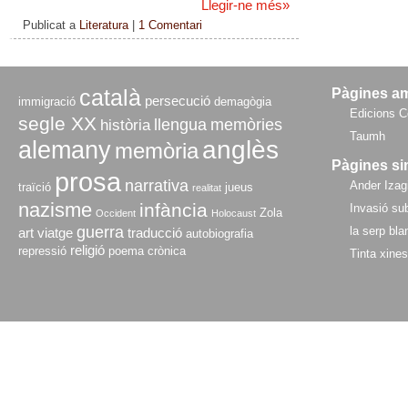
Llegir-ne més
»
Publicat a
Literatura
|
1 Comentari
català
Pàgines a
persecució
immigració
demagògia
Edicions C
segle XX
llengua
memòries
història
Taumh
anglès
alemany
memòria
Pàgines si
prosa
narrativa
Ander Izagi
traïció
jueus
realitat
nazisme
infància
Invasió sub
Zola
Occident
Holocaust
guerra
la serp bla
art
viatge
traducció
autobiografia
religió
repressió
poema
crònica
Tinta xine