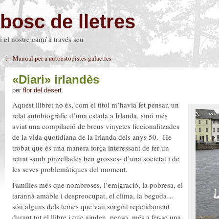
bosc de lletres
i el nostre camí a través seu
← Manual per a autoestopistes galàctics
«Diari» irlandès
per
flor del desert
Aquest llibret no és, com el títol m’havia fet pensar, un
relat autobiogràfic d’una estada a Irlanda, sinó més
aviat una compilació de breus vinyetes ficcionalitzades
de la vida quotidiana de la Irlanda dels anys 50. He
trobat que és una manera força interessant de fer un
retrat -amb pinzellades ben grosses- d’una societat i de
les seves problemàtiques del moment.
Famílies més que nombroses, l’emigració, la pobresa, el
tarannà amable i despreocupat, el clima, la beguda…
són alguns dels temes que van sorgint repetidament
durant tot el llibre i que ajuden, penso, més a fer-se una