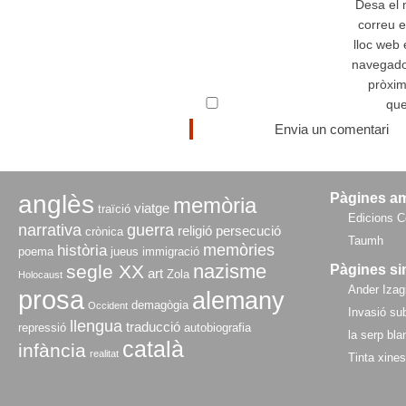
Desa el
correu e
lloc web
navegador
pròxi
que
anglès
Pàgines a
memòria
viatge
traïció
Edicions C
narrativa
guerra
religió
persecució
crònica
Taumh
memòries
història
poema
jueus
immigració
nazisme
segle XX
Pàgines si
art
Zola
Holocaust
Ander Izagi
prosa
alemany
demagògia
Occident
Invasió sub
llengua
traducció
repressió
autobiografia
la serp bla
català
infància
realitat
Tinta xine