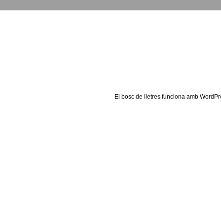
El
bosc de lletres
funciona amb
WordPr