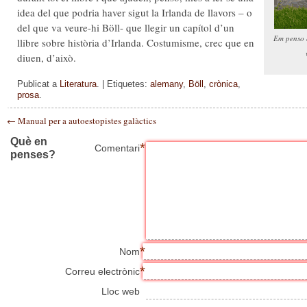
idea del que podria haver sigut la Irlanda de llavors – o
del que va veure-hi Böll- que llegir un capítol d’un
Em penso 
llibre sobre història d’Irlanda. Costumisme, crec que en
diuen, d’això.
Publicat a
Literatura
. | Etiquetes:
alemany
,
Böll
,
crònica
,
prosa
.
←
Manual per a autoestopistes galàctics
Què en
*
Comentari
penses?
*
Nom
*
Correu electrònic
Lloc web