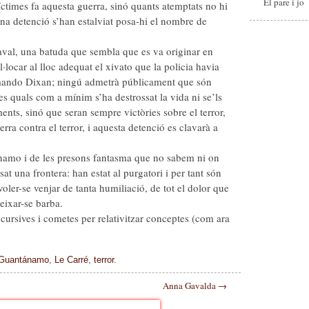
El pare i jo
íctimes fa aquesta guerra, sinó quants atemptats no hi
na detenció s’han estalviat posa-hi el nombre de
val, una batuda que sembla que es va originar en
locar al lloc adequat el xivato que la policia havia
comando Dixan; ningú admetrà públicament que són
es quals com a mínim s’ha destrossat la vida ni se’ls
nts, sinó que seran sempre victòries sobre el terror,
rra contra el terror, i aquesta detenció es clavarà a
namo i de les presons fantasma que no sabem ni on
at una frontera: han estat al purgatori i per tant són
oler-se venjar de tanta humiliació, de tot el dolor que
eixar-se barba.
 cursives i cometes per relativitzar conceptes (com ara
Guantánamo
,
Le Carré
,
terror
.
Anna Gavalda
→