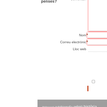
penses?
*
Nom
*
Correu electrònic
Lloc web
història
religió
autobiografia