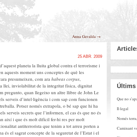
Anna Gavalda →
Article
25 ABR. 2009
’aquest planeta la lluita global contra el terrorisme i
 en aquests moment uns conceptes de què les
ncara presumeixen, com ara
habeas corpus
,
Últims 
lei, inviolabilitat de la integritat física, dignitat
 pregunto, quan llegeixo un altre llibre de John Le
Que no s’apa
els serveis d’intel·ligència i com sap com funcionen
 treballa. Potser només extrapola, o bé sap que hi ha
Il·legal
els serveis secrets que l’informen, el cas és que no és
Només terra
 així i que és molt difícil fer-hi res per molt
ionalitat antiterrorista que tenim a tot arreu porten a
Caminant vo
na és el sagrat concepte de la seguretat de l’Estat i el