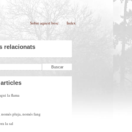
Sobre aquest bosc
Índex
s relacionats
articles
gui la flama
, només pluja, només fang
ra la sal