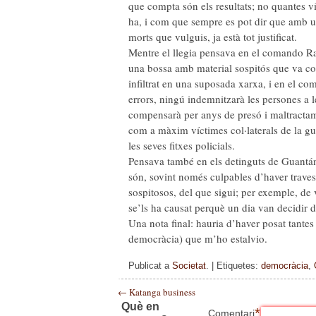
que compta són els resultats; no quantes v
ha, i com que sempre es pot dir que amb u
morts que vulguis, ja està tot justificat.
Mentre el llegia pensava en el comando Ra
una bossa amb material sospitós que va col·
infiltrat en una suposada xarxa, i en el 
errors, ningú indemnitzarà les persones a l
compensarà per anys de presó i maltractame
com a màxim víctimes col·laterals de la gue
les seves fitxes policials.
Pensava també en els detinguts de Guantá
són, sovint només culpables d’haver travess
sospitosos, del que sigui; per exemple, de v
se’ls ha causat perquè un dia van decidir d
Una nota final: hauria d’haver posat tantes
democràcia) que m’ho estalvio.
Publicat a
Societat
. | Etiquetes:
democràcia
,
←
Katanga business
Què en
*
Comentari