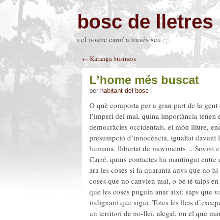
bosc de lletres
i el nostre camí a través seu
← Katanga business
L’home més buscat
per
habitant del bosc
O què comporta per a gran part de la gent d
l’imperi del mal, quina importància tenen
democràcies occidentals, el món lliure, e
presumpció d’innocència, igualtat davant la l
humana, llibertat de moviments… Sovint em
Carré, quins contactes ha mantingut entre 
ara les coses si fa quaranta anys que no hi
coses que no canvien mai, o bé té talps en 
que les coses puguin anar així: saps que van
indignant que sigui. Totes les lleis d’excepc
un territori de no-llei, alegal, on el que ma