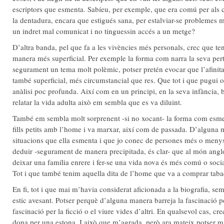
escriptors que esmenta. Sabíeu, per exemple, que era comú per als c
la dentadura, encara que estigués sana, per estalviar-se problemes 
un indret mal comunicat i no tinguessin accés a un metge?
D’altra banda, pel que fa a les vivències més personals, crec que ten
manera més superficial. Per exemple la forma com narra la seva pert
segurament un tema molt polèmic, potser pretén evocar que l’afinit
també superficial, més circumstancial que res. Que tot i que pugui 
anàlisi poc profunda. Així com en un principi, en la seva infància, 
relatar la vida adulta això em sembla que es va diluint.
També em sembla molt sorprenent -si no xocant- la forma com esme
fills petits amb l’home i va marxar, així com de passada. D’alguna 
situacions que ella esmenta i que jo conec de persones més o meny
deduir -segurament de manera precipitada, és clar- que al món anglo
deixar una família enrere i fer-se una vida nova és més comú o soci
Tot i que també tenim aquella dita de l’home que va a comprar ta
En fi, tot i que mai m’havia considerat aficionada a la biografia, s
estic avesant. Potser perquè d’alguna manera barreja la fascinació pe
fascinació per la ficció o el viure vides d’altri. En qualsevol cas, c
dona per una estona. I això que m’agrada, però ara mateix potser m’