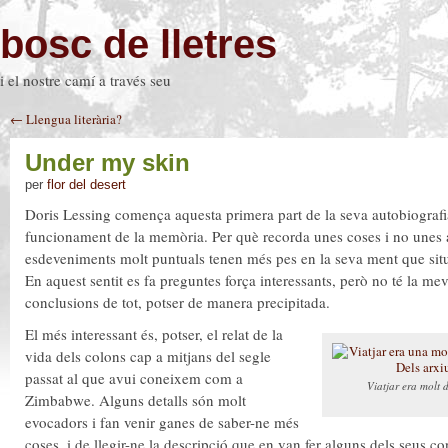
bosc de lletres
i el nostre camí a través seu
← Llengua literària?
Under my skin
per
flor del desert
Doris Lessing comença aquesta primera part de la seva autobiografia
funcionament de la memòria. Per què recorda unes coses i no unes a
esdeveniments molt puntuals tenen més pes en la seva ment que si
En aquest sentit es fa preguntes força interessants, però no té la me
conclusions de tot, potser de manera precipitada.
El més interessant és, potser, el relat de la
vida dels colons cap a mitjans del segle
passat al que avui coneixem com a
Viatjar era molt 
Zimbabwe. Alguns detalls són molt
evocadors i fan venir ganes de saber-ne més
coses, i de llegir-ne la descripció que en van fer alguns dels seus 