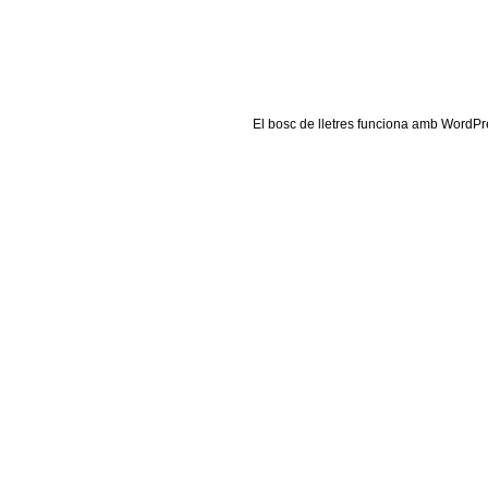
El
bosc de lletres
funciona amb
WordPr