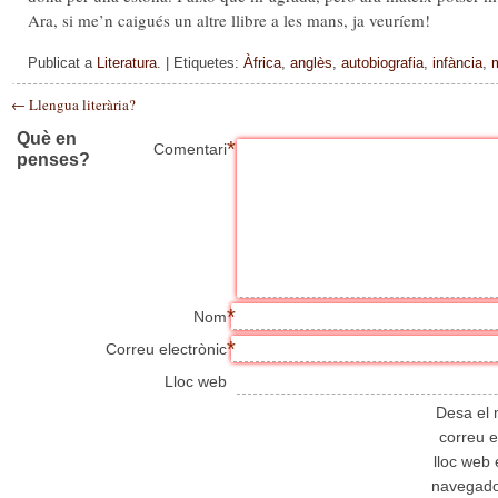
Ara, si me’n caigués un altre llibre a les mans, ja veuríem!
Publicat a
Literatura
. | Etiquetes:
Àfrica
,
anglès
,
autobiografia
,
infància
,
←
Llengua literària?
Què en
*
Comentari
penses?
*
Nom
*
Correu electrònic
Lloc web
Desa el
correu e
lloc web
navegador