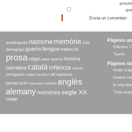
pròxi
que
memòria
Pàgines a
nazisme
autobiografia
Zola
Edicions C
guerra
llengua
traducció
demagògia
Taumh
prosa
història
religió
jueus
poema
Pàgines si
català
infància
narrativa
traïció
Ander Izagi
art
immigració
repressió
realitat
Occident
Invasió sub
anglès
persecució
crònica
Holocaust
la serp bla
alemany
segle XX
memòries
Tinta xine
viatge